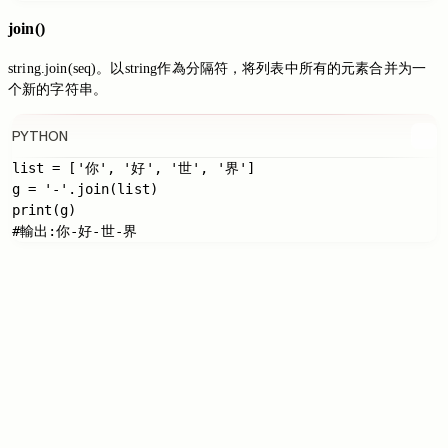
join()
string.join(seq)。以string作為分隔符，将列表中所有的元素合并为一
个新的字符串。
PYTHON
list = ['你', '好', '世', '界']

g = '-'.join(list)

print(g)

Switch to the legacy comment box
Comment without signing in
Loading...
Loading...
Loading...