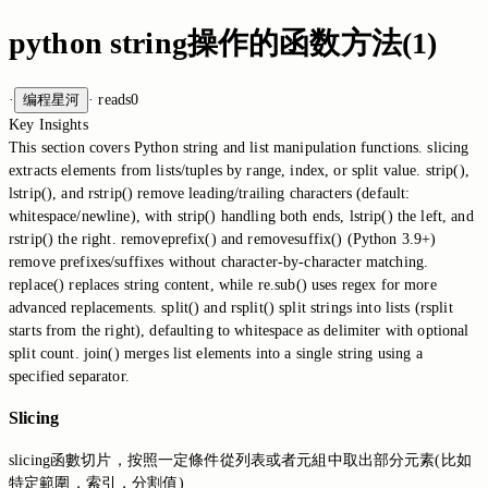
python string操作的函数方法(1)
·
编程星河
·
reads
0
Key Insights
This section covers Python string and list manipulation functions. slicing
extracts elements from lists/tuples by range, index, or split value. strip(),
lstrip(), and rstrip() remove leading/trailing characters (default:
whitespace/newline), with strip() handling both ends, lstrip() the left, and
rstrip() the right. removeprefix() and removesuffix() (Python 3.9+)
remove prefixes/suffixes without character-by-character matching.
replace() replaces string content, while re.sub() uses regex for more
advanced replacements. split() and rsplit() split strings into lists (rsplit
starts from the right), defaulting to whitespace as delimiter with optional
split count. join() merges list elements into a single string using a
specified separator.
Slicing
slicing函數切片，按照一定條件從列表或者元組中取出部分元素(比如
特定範圍，索引，分割值)