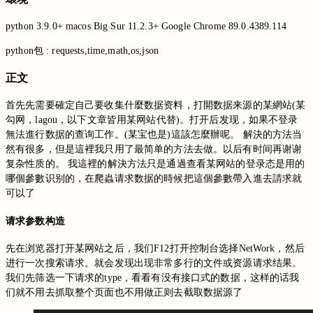
python 3.9.0+ macos Big Sur 11.2.3+ Google Chrome 89.0.4389.114
python包 : requests,time,math,os,json
正文
首先先需要確定自己要收集什麼数据资料，打開数据来源的某網站(某
勾网，lagou，以下文章皆用某网站代替)。打开后发现，如果不登录
無法進行数据的查询工作。(某宝也是)這該怎麼辦呢。 解決的方法当
然有很多，但是這裡我只用了最简单的方法去做。以后有时间再谢谢
复杂性质的。 我這裡的解決方法只是通過查看某网站的登录态是用的
哪個參數识别的，在爬蟲请求数据的時候把這個參數帶入進去請求就
可以了
请求参数构造
先在浏览器打开某网站之后，我们F12打开控制台选择NetWork，然后
进行一次搜索请求。就会发现出现非常多行的文件或资源请求结果。
我们先筛选一下请求的type，看看有没有接口式的数据，这样的话我
们就不用去抓取整个页面也不用做正则去截取数据源了