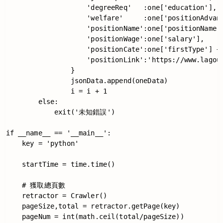
                    'degreeReq'   :one['education'],

                    'welfare'     :one['positionAdvant
                    'positionName':one['positionName']
                    'positionWage':one['salary'],

                    'positionCate':one['firstType'] + 
                    'positionLink':'https://www.lagou.
                }

                jsonData.append(oneData)

                i = i + 1

        else:

            exit('未知錯誤')

if __name__ == '__main__':

    key = 'python'

    startTime = time.time()

    # 獲取總頁數

    retractor = Crawler()

    pageSize,total = retractor.getPage(key)

    pageNum = int(math.ceil(total/pageSize))
