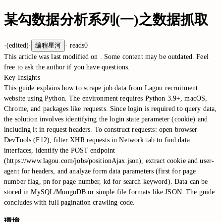
某勾数据分析系列(一)之数据抓取
·
(edited)
·
编程星河
·
reads
0
This article was last modified on
. Some content may be outdated. Feel
free to ask the author if you have questions.
Key Insights
This guide explains how to scrape job data from Lagou recruitment
website using Python. The environment requires Python 3.9+, macOS,
Chrome, and packages like requests. Since login is required to query data,
the solution involves identifying the login state parameter (cookie) and
including it in request headers. To construct requests: open browser
DevTools (F12), filter XHR requests in Network tab to find data
interfaces, identify the POST endpoint
(https://www.lagou.com/jobs/positionAjax.json), extract cookie and user-
agent for headers, and analyze form data parameters (first for page
number flag, pn for page number, kd for search keyword). Data can be
stored in MySQL/MongoDB or simple file formats like JSON. The guide
concludes with full pagination crawling code.
環境