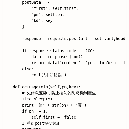
        postData = {

            'first': self.first,

            'pn': self.pn,

            'kd': key

        }

        response = requests.post(url = self.url,header
        if response.status_code == 200:

            data = response.json()

            return data['content']['positionResult']['
        else:

            exit('未知錯誤')

    def getPageInfo(self,pn,key):

        # 先休息五秒，防止拉勾的防爬機制產生

        time.sleep(5)

        print('第' + str(pn) + '頁')

        if pn != 1:

            self.first = 'false'

        # 重組post提交數組
