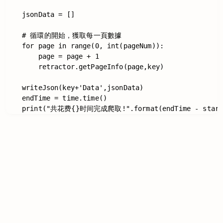
    jsonData = []

    # 循環的開始，獲取每一頁數據

    for page in range(0, int(pageNum)):

        page = page + 1

        retractor.getPageInfo(page,key)

    writeJson(key+'Data',jsonData)

    endTime = time.time()

Switch to the legacy comment box
Comment without signing in
Loading...
Loading...
Loading...