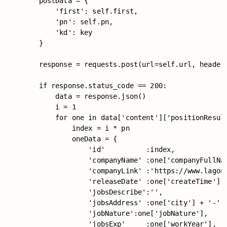
        postData = {

            'first': self.first,

            'pn': self.pn,

            'kd': key

        }

        response = requests.post(url=self.url, headers
        if response.status_code == 200:

            data = response.json()

            i = 1

            for one in data['content']['positionResult
                index = i * pn

                oneData = {

                    'id'          :index,

                    'companyName' :one['companyFullNam
                    'companyLink' :'https://www.lagou.
                    'releaseDate' :one['createTime'],

                    'jobsDescribe':'',

                    'jobsAddress' :one['city'] + '-' +
                    'jobNature':one['jobNature'],

                    'jobsExp'     :one['workYear'],
