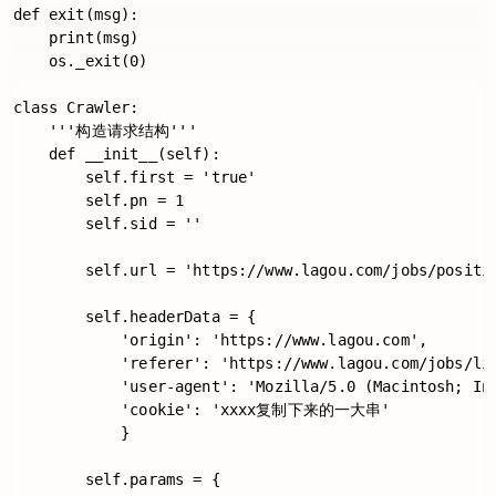
def exit(msg):

    print(msg)

    os._exit(0)

class Crawler:

    '''构造请求结构'''

    def __init__(self):

        self.first = 'true'

        self.pn = 1

        self.sid = ''

        self.url = 'https://www.lagou.com/jobs/positio
        self.headerData = {

            'origin': 'https://www.lagou.com',

            'referer': 'https://www.lagou.com/jobs/lis
            'user-agent': 'Mozilla/5.0 (Macintosh; In
            'cookie': 'xxxx复制下来的一大串'

            }

        self.params = {
