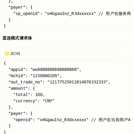
  },

  "payer": {

    "sp_openid": "o4GgauInz_R3dxxxxxx" // 用户在服务商AP
  }

直连模式请求体
JSON
{

  "appid": "wx8888888888888888",

  "mchid": "1230000109",

  "out_trade_no": "12177525012014070332333",

  "amount": {

    "total": 100,

    "currency": "CNY"

  },

  "payer": {

    "openid": "o4GgauInz_R3dxxxxxx" // 用户在当前商户APP
  }
