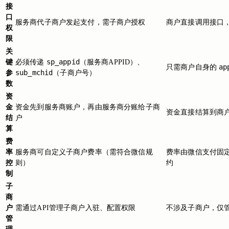
接
口
服务商代子商户发起支付，需子商户授权
商户直接调用接口
权
限
关
sp_appid
键
必须传递
（服务商APPID）、
ap
只需商户自身的
sub_mchid
参
（子商户号）
数
资
金
资金先到服务商账户，再由服务商分账给子商
资金直接结算到商
结
户
算
费
率
服务商可自定义子商户费率（需符合微信规
费率由微信支付固
控
则）
约
制
子
商
户
需通过API管理子商户入驻、配置权限
不涉及子商户，仅
管