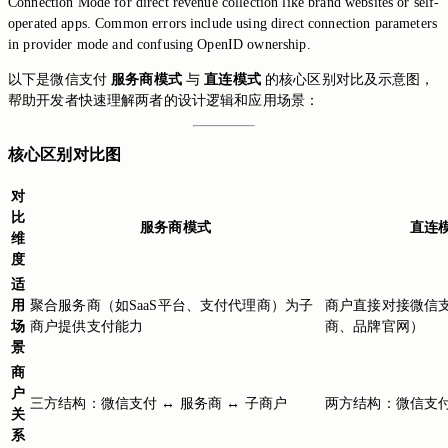
Connection Mode for direct revenue collection like brand websites or self-
operated apps. Common errors include using direct connection parameters
in provider mode and confusing OpenID ownership.
以下是微信支付
服务商模式
与
直连模式
的核心区别对比及示意图，
帮助开发者快速理解两者的设计逻辑和应用场景：
核心区别对比图
对
比
服务商模式
直连
维
度
适
用
聚合服务商（如SaaS平台、支付代理商）为子
商户直接对接微信
场
商户提供支付能力
商、品牌官网）
景
商
户
三方结构：微信支付 ↔ 服务商 ↔ 子商户
两方结构：微信支付
关
系