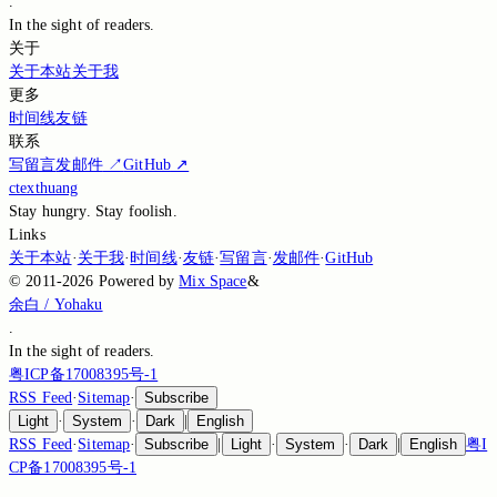
.
In the sight of
readers.
关于
关于本站
关于我
更多
时间线
友链
联系
写留言
发邮件
↗
GitHub
↗
ctexthuang
Stay hungry. Stay foolish.
Links
关于本站
·
关于我
·
时间线
·
友链
·
写留言
·
发邮件
·
GitHub
©
2011-2026
Powered by
Mix Space
&
余白 / Yohaku
.
In the sight of
readers.
粤ICP备17008395号-1
RSS Feed
·
Sitemap
·
Subscribe
Light
·
System
·
Dark
|
English
RSS Feed
·
Sitemap
·
Subscribe
|
Light
·
System
·
Dark
|
English
粤I
CP备17008395号-1