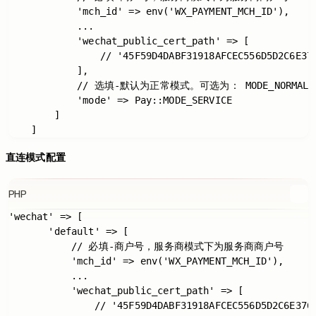
            'mch_id' => env('WX_PAYMENT_MCH_ID'),

            ...

            'wechat_public_cert_path' => [

                // '45F59D4DABF31918AFCEC556D5D2C6E376
            ],

            // 选填-默认为正常模式。可选为： MODE_NORMAL, MO
            'mode' => Pay::MODE_SERVICE

        ]

直连模式配置
PHP
'wechat' => [

       'default' => [

           // 必填-商户号，服务商模式下为服务商商户号

           'mch_id' => env('WX_PAYMENT_MCH_ID'),

           ...

           'wechat_public_cert_path' => [

               // '45F59D4DABF31918AFCEC556D5D2C6E3766