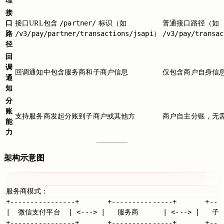
理
接
/partner/
口
接口URL包含
标识（如
普通接口路径（如
/v3/pay/partner/transactions/jsapi
/v3/pay/transac
路
）
径
回
调
回调通知中包含服务商和子商户信息
仅包含商户自身信
通
知
分
账
支持服务商发起分账到子商户或其他方
商户自主分账，无
能
力
架构示意图
服务商模式：

+----------------+       +---------------+       +----
|  微信支付平台  | <---> |   服务商      | <---> |   子商
+----------------+       +---------------+       +----