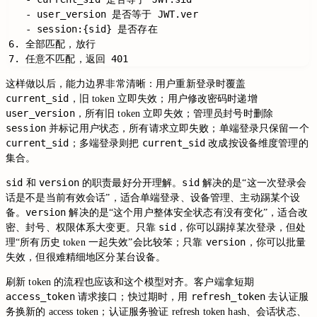
   - user_version 是否等于 JWT.ver

   - session:{sid} 是否存在

6. 全部匹配，放行

这样做以后，能力边界非常清晰：用户重新登录时覆盖
current_sid
，旧 token 立即失效；用户修改密码时递增
user_version
，所有旧 token 立即失效；管理员封号时删除
session
并标记用户状态，所有请求立即失败；单端登录只保留一个
current_sid
current_sid
；多端登录则把
改成按设备维度管理的
集合。
sid
version
sid
和
的职责最好分开理解。
解决的是“这一次登录会
话是不是当前有效会话”，适合单端登录、设备管理、主动踢某个设
version
备。
解决的是“这个用户整体安全状态有没有变化”，适合改
sid
密、封号、权限体系大变更。只靠
，你可以踢掉某次登录，但处
version
理“所有历史 token 一起失效”会比较笨；只靠
，你可以批量
失效，但很难精细地区分某台设备。
刷新 token 的流程也应该和这个模型对齐。客户端拿短期
access_token
refresh_token
请求接口；快过期时，用
去认证服
务换新的 access token；认证服务验证 refresh token hash、会话状态、