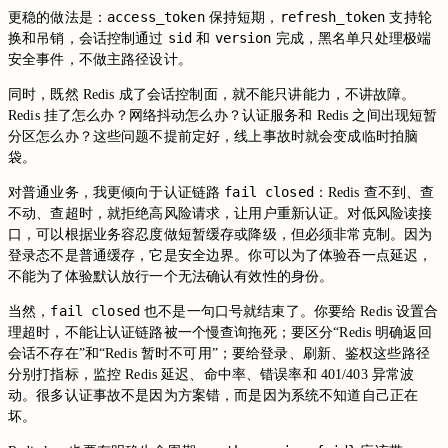
access_token
refresh_token
更稳的做法是：
保持短期，
支持轮
sid
version
换和吊销，会话控制通过
和
完成，黑名单只处理极端
安全事件，不做主路径设计。
同时，既然 Redis 成了会话控制面，就不能只讲能力，不讲故障。
Redis 挂了怎么办？网络抖动怎么办？认证服务和 Redis 之间出现短暂
分区怎么办？这些问题不提前定好，线上事故时就会变成临时拍脑
袋。
fail closed
对普通业务，我更倾向于认证链路
：Redis 查不到、查
不动、查超时，就拒绝高风险请求，让用户重新认证。对低风险读接
口，可以根据业务容忍度做短暂缓存或降级，但必须非常克制。因为
登录态不是普通缓存，它是安全边界。你可以为了体验吞一点延迟，
不能为了体验默认放行一个无法确认有效性的身份。
fail closed
当然，
也不是一句口号就结束了。你要给 Redis 设置合
理超时，不能让认证链路被一个慢查询拖死；要区分“Redis 明确返回
会话不存在”和“Redis 暂时不可用”；要给登录、刷新、鉴权这些路径
分别打指标，监控 Redis 延迟、命中率、错误率和 401/403 异常波
动。很多认证事故不是因为方案错，而是因为系统不知道自己正在
坏。