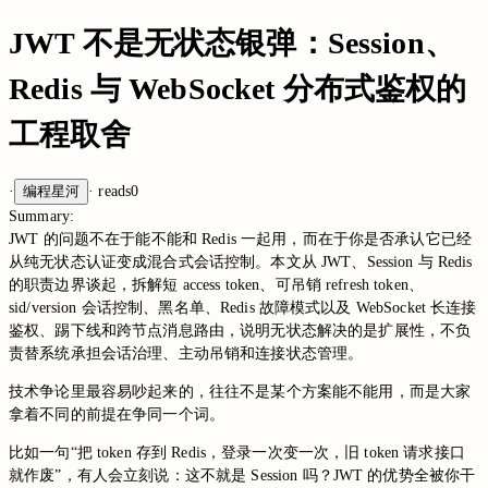
JWT 不是无状态银弹：Session、
Redis 与 WebSocket 分布式鉴权的
工程取舍
·
编程星河
·
reads
0
Summary:
JWT 的问题不在于能不能和 Redis 一起用，而在于你是否承认它已经
从纯无状态认证变成混合式会话控制。本文从 JWT、Session 与 Redis
的职责边界谈起，拆解短 access token、可吊销 refresh token、
sid/version 会话控制、黑名单、Redis 故障模式以及 WebSocket 长连接
鉴权、踢下线和跨节点消息路由，说明无状态解决的是扩展性，不负
责替系统承担会话治理、主动吊销和连接状态管理。
技术争论里最容易吵起来的，往往不是某个方案能不能用，而是大家
拿着不同的前提在争同一个词。
比如一句“把 token 存到 Redis，登录一次变一次，旧 token 请求接口
就作废”，有人会立刻说：这不就是 Session 吗？JWT 的优势全被你干