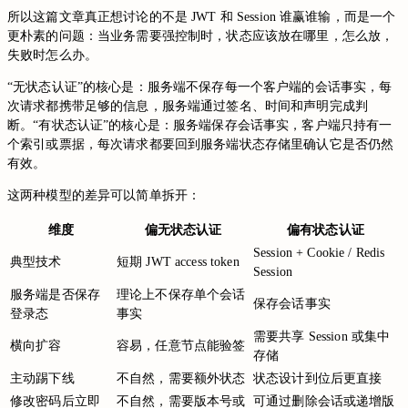
所以这篇文章真正想讨论的不是 JWT 和 Session 谁赢谁输，而是一个
更朴素的问题：当业务需要强控制时，状态应该放在哪里，怎么放，
失败时怎么办。
“无状态认证”的核心是：服务端不保存每一个客户端的会话事实，每
次请求都携带足够的信息，服务端通过签名、时间和声明完成判
断。“有状态认证”的核心是：服务端保存会话事实，客户端只持有一
个索引或票据，每次请求都要回到服务端状态存储里确认它是否仍然
有效。
这两种模型的差异可以简单拆开：
维度
偏无状态认证
偏有状态认证
Session + Cookie / Redis
典型技术
短期 JWT access token
Session
服务端是否保存
理论上不保存单个会话
保存会话事实
登录态
事实
需要共享 Session 或集中
横向扩容
容易，任意节点能验签
存储
主动踢下线
不自然，需要额外状态
状态设计到位后更直接
修改密码后立即
不自然，需要版本号或
可通过删除会话或递增版