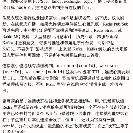
件。你要么使用 Pub/Sub、fanout exchange、topic 广播，要么提前算
nodeId
出目标
，把消息路由到持有连接的节点。
消息系统的选择也要围绕需求，而不是围绕名气。踢下线、权限刷
新、在线状态广播，如果允许偶发事件通过心跳兜底，Redis Pub/Sub
可以先用；中小型 IM 需要可靠投递和消费确认，Redis Stream 或
RabbitMQ 更稳；大型群聊、消息审计、历史回放、跨服务追踪，
Kafka 才更有意义；强实时推送和低延迟事件分发，可以评估
NATS。不要为了“架构漂亮”一上来就 Kafka，Kafka 解决的是大规模
日志型事件和可回放，不是所有实时系统的默认答案。
ws:conn:{connId}
ws:user:
连接索引也必须有清理机制。
、
{userId}
ws:node:{nodeId}
、
这类 key 要有 TTL，连接心跳要刷
新 TTL，正常断连要主动删除，节点宕机后要通过节点租约或定期扫
描清理残留连接。否则 Redis 里的“在线用户”会慢慢变成一堆假在
线。
更麻烦的是，连接状态往往和业务状态互相影响。用户已经离线但
Redis 里还残留连接，消息服务就可能继续向一个不存在的节点投递；
用户已经被封号但某个 WS 节点错过踢下线事件，连接就可能继续存
在；节点重启后本机连接全没了，但 Redis 还以为它持有一批
connId。分布式系统里，最危险的不是“没有状态”，而是“状态过期了
却没人知道”。