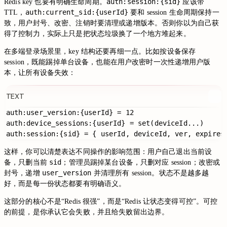
auth:session:{sid}
Redis key 也要有明确生命周期。
应该带
auth:current_sid:{userId}
TTL，
要和 session 生命周期保持一
致，用户封号、改密、注销时要清理或递增版本。否则你以为自己获
得了控制力，实际上只是把状态垃圾换了一个地方堆起来。
在多端登录场景里，key 结构还要再细一点。比如按设备保存
session，既能踢掉单台设备，也能在用户改密时一次性递增用户版
本，让所有设备失效：
TEXT
auth:user_version:{userId} = 12

auth:device_sessions:{userId} = set(deviceId...)

这样，你可以清楚表达不同操作的影响范围：用户自己退出当前设
sid
备，只删当前
；管理员踢掉某台设备，只删对应 session；改密或
user_version
封号，递增
并清理所有 session。状态不是越多越
好，而是每一份状态都要有明确语义。
这部分的核心不是“Redis 很强”，而是“Redis 让状态变得可控”。可控
的前提，是你承认它会失败，并且给失败留出边界。