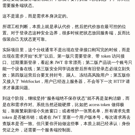
需要服务端状态。
这不是退步，而是需求本身决定的。
所谓工程判断，本质上就是承认代价，然后把代价放在最可控的位
置。对于登录态这种安全边界，很多时候把状态放回服务端，反而比
假装自己无状态更可靠。
实际项目里，这个分歧通常不是出现在登录接口刚写完的时候，而是
出现在需求开始“长牙”以后。第一版只需要登录、带 token 访问接
口、过期重新登录，看起来 JWT 非常漂亮；第二版产品说一个账号只
能一个设备在线；第三版安全同学说改密后所有旧登录态必须立刻失
效；第四版运营后台要支持封号、踢人、冻结高风险用户；第五版你
又接入了 WebSocket，用户已经连上服务器，不会等下一次 HTTP 请
求才暴露问题。
到这个阶段，继续坚持“服务端绝不保存状态”就不再是架构洁癖，而
是在和需求作对。系统当然还能硬撑，比如把 access token 做得极
短，靠频繁刷新缩小失效窗口；或者维护一张黑名单，所有请求先查
token 是否被吊销；或者在 JWT 里塞一个用户版本号，每次请求再去
查版本是否一致。但只要你开始做这些事，本质上就已经承认：身份
凭证之外，还需要一个服务端控制面。