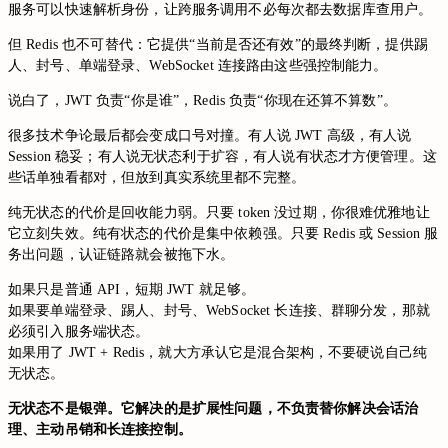
服务可以快速解析身份，让跨服务调用不必每次都去数据库查用户。
但 Redis 也不可替代：它提供“当前是否还有效”的最终判断，提供踢
人、封号、单端登录、WebSocket 连接路由这些强控制能力。
说白了，JWT 负责“你是谁”，Redis 负责“你现在还算不算数”。
很多技术争论最后都会变成口号对撞。有人说 JWT 高级，有人说
Session 稳妥；有人说无状态利于扩容，有人说有状态才方便管理。这
些话单独看都对，但放到真实系统里都不完整。
纯无状态的代价是回收能力弱。只要 token 没过期，你很难优雅地让
它立刻失效。纯有状态的代价是集中依赖强。只要 Redis 或 Session 服
务出问题，认证链路就会被拖下水。
如果只是普通 API，短期 JWT 就足够。
如果要单端登录、踢人、封号、WebSocket 长连接、群聊分发，那就
必须引入服务端状态。
如果用了 JWT + Redis，就大方承认它是混合架构，不要硬说自己纯
无状态。
无状态不是银弹。它解决的是扩展性问题，不负责替你解决会话治
理、主动吊销和长连接控制。