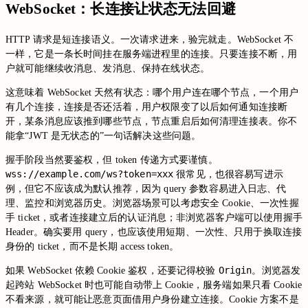
WebSocket：长连接让状态无法回避
HTTP 请求是短连接语义。一次请求进来，验完就走。WebSocket 不
一样，它是一条长时间挂在服务端进程里的连接。只要连接不断，用
户就可能继续收消息、发消息、保持在线状态。
这意味着 WebSocket 天然有状态：哪个用户连在哪个节点，一个用户
有几个连接，连接是否还活着，用户权限变了以后如何通知连接断
开，某条消息应该推到哪些节点，节点重启后如何清理连接表。你不
能拿“JWT 是无状态的”一句话解决这些问题。
握手阶段当然要鉴权，但 token 传递方式要谨慎。
wss://example.com/ws?token=xxx
很常见，也很容易写进示
例，但它不应该成为默认推荐，因为 query 参数容易进入日志、代
理、监控和浏览器历史。浏览器场景可以考虑安全 Cookie、一次性握
手 ticket，或者连接建立后的认证消息；非浏览器客户端可以使用握手
Header。确实要用 query，也应该使用短期、一次性、只用于换取连接
身份的 ticket，而不是长期 access token。
Origin
如果 WebSocket 依赖 Cookie 鉴权，还要记得校验
。浏览器发
起跨站 WebSocket 时也可能自动带上 Cookie，服务端如果只看 Cookie
不看来源，就可能让恶意页面借用户身份建立连接。Cookie 方案不是