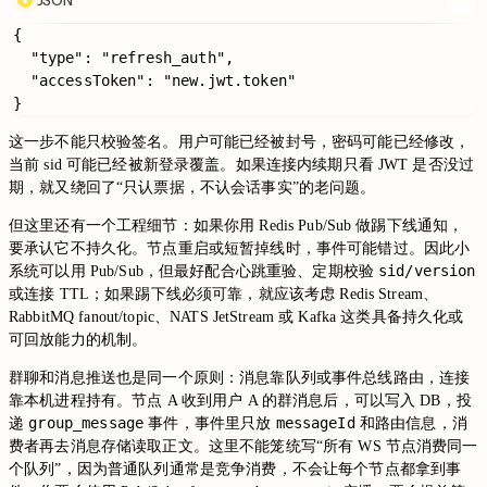
{

  "type": "refresh_auth",

  "accessToken": "new.jwt.token"

这一步不能只校验签名。用户可能已经被封号，密码可能已经修改，
当前 sid 可能已经被新登录覆盖。如果连接内续期只看 JWT 是否没过
期，就又绕回了“只认票据，不认会话事实”的老问题。
但这里还有一个工程细节：如果你用 Redis Pub/Sub 做踢下线通知，
要承认它不持久化。节点重启或短暂掉线时，事件可能错过。因此小
sid/version
系统可以用 Pub/Sub，但最好配合心跳重验、定期校验
或连接 TTL；如果踢下线必须可靠，就应该考虑 Redis Stream、
RabbitMQ fanout/topic、NATS JetStream 或 Kafka 这类具备持久化或
可回放能力的机制。
群聊和消息推送也是同一个原则：消息靠队列或事件总线路由，连接
靠本机进程持有。节点 A 收到用户 A 的群消息后，可以写入 DB，投
group_message
messageId
递
事件，事件里只放
和路由信息，消
费者再去消息存储读取正文。这里不能笼统写“所有 WS 节点消费同一
个队列”，因为普通队列通常是竞争消费，不会让每个节点都拿到事