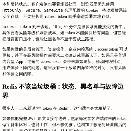
本和吊销状态。客户端侧也要看场景处理：浏览器里优先使用
HttpOnly
Secure
SameSite
、
、
合理配置的 Cookie，移动端放系统
安全存储，不要把长期 refresh token 随手塞进普通本地存储。
access_token
则应该短。10 到 30 分钟是很多系统能接受的折中，
具体要看风险等级和刷新成本。短 token 不能解决所有问题，但它能
把泄露窗口压小，也能让黑名单不至于变成主路径。
如果你做的是后台管理、资金操作、企业内控系统，access token 可以
更短，甚至在高风险操作前要求二次确认或重新认证。如果只是普通
内容型 App，过短的 access token 会带来频繁刷新、移动网络抖动、
用户体验下降的问题。这里没有一个放诸四海皆准的时间，只有风险
和体验之间的账。
Redis 不该当垃圾桶：状态、黑名单与故障边
界
很多人一上来就说“把 token 存 Redis”。这句话本身太粗糙了。
如果你把完整 JWT 原文直接存进去，然后每次拿客户端传来的 token
做字符串比对，也能工作，但不够优雅，也增加了敏感凭证泄露后的
sid
jti
损害面。更好的方式是存
、
或 token hash：