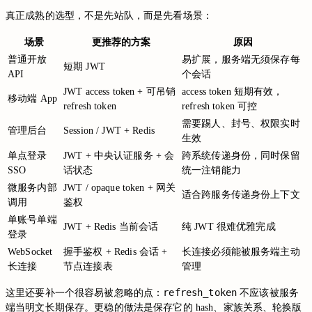
真正成熟的选型，不是先站队，而是先看场景：
场景
更推荐的方案
原因
普通开放
易扩展，服务端无须保存每
短期 JWT
API
个会话
JWT access token + 可吊销
access token 短期有效，
移动端 App
refresh token
refresh token 可控
需要踢人、封号、权限实时
管理后台
Session / JWT + Redis
生效
单点登录
JWT + 中央认证服务 + 会
跨系统传递身份，同时保留
SSO
话状态
统一注销能力
微服务内部
JWT / opaque token + 网关
适合跨服务传递身份上下文
调用
鉴权
单账号单端
JWT + Redis 当前会话
纯 JWT 很难优雅完成
登录
WebSocket
握手鉴权 + Redis 会话 +
长连接必须能被服务端主动
长连接
节点连接表
管理
refresh_token
这里还要补一个很容易被忽略的点：
不应该被服务
端当明文长期保存。更稳的做法是保存它的 hash、家族关系、轮换版