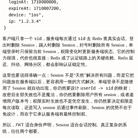
  loginAt: 1710000000,

  expireAt: 1710007200,

  device: "ios",

  ip: "1.2.3.4"

sid
sid
客户端只拿一个
，服务端每次通过
去 Redis 查真实会话。登
出时删除 Session，踢人时删除 Session，封号时删除所有 Session，单
端登录时只保留当前 Session，权限变化时更新服务端状态。它的控制
力很强，代价也很直接：Redis 成了认证链路上的关键依赖。Redis 延
迟、抖动、网络分区，都会影响认证稳定性。
这里也要说得准确一点：Session 不是“天然”解决所有问题，而是它把
问题放在服务端以后，更容易用一致的方式解决。单端登录不是随便
userId -> sid
用了 Session 就自动出现，你仍然要设计
的映射；
改密后全部失效也不是魔法，你仍然要删除用户所有 session，或者递
增用户版本号；权限实时生效也不是凭空发生，你仍然要决定权限是
每次读取，还是写入 session 后通过事件刷新。Session 的优势不在于
免设计，而在于它承认服务端有最终控制权。
所以，JWT 适合身份声明，Session 适合会话控制。真正复杂的系
统，往往两个都要。