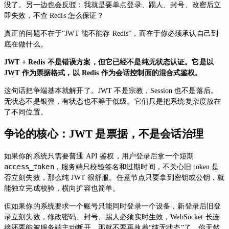
没了。另一边也会反驳：我就是要单点登录、踢人、封号、改密后立
即失效，不查 Redis 怎么保证？
真正的问题不在于“JWT 能不能存 Redis”，而在于你必须承认自己到
底在做什么。
JWT + Redis 不是错误方案，但它已经不是纯无状态认证。它是以
JWT 作为票据格式，以 Redis 作为会话控制面的混合式鉴权。
这句话把争端基本就解开了。JWT 不是宗教，Session 也不是落后。
无状态不是银弹，有状态也不等于低级。它们只是把系统复杂度放在
了不同位置。
争论的核心：JWT 是票据，不是会话治理
如果你的系统只需要普通 API 鉴权，用户登录后拿一个短期
access_token
，服务端只校验签名和过期时间，不关心旧 token 是
否立刻失效，那么纯 JWT 很舒服。任意节点只要拿到密钥或公钥，就
能独立完成校验，横向扩容也简单。
但如果你的系统要求一个账号只能同时登录一个设备，新登录后旧登
录立刻失效，修改密码、封号、踢人必须实时生效，WebSocket 长连
接还要能被服务端主动断开，那就不要再执着“纯无状态”了。你天然