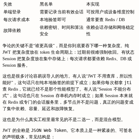
失效
黑名单
本实现
单端登录
需要记录当前有效会话
可按用户或设备维度控制
每次请求成本
本地验签即可
通常要查 Redis / DB
依赖密钥、时间和算法
依赖会话存储和网络稳定
故障依赖
安全
性
争论的关键不是“谁更高级”，而是你到底要吞下哪一种复杂度。纯
JWT 把复杂度放在 token 生命周期上：过期前很难强制收回。有状态
Session 把复杂度放在集中存储上：每次请求都要依赖 Redis、DB 或
Session 服务。
这也是很多讨论容易误导人的地方。有人说“JWT 不用查库，所以性
jti
能好”，这句话只在纯本地验签的前提下成立；如果你每次都拿
查 Redis，它就已经不是那个性能模型了。有人说“Session 不能分布
式”，这句话也只在 Session 存单机内存时成立；如果 Session 本来就
在 Redis 或专门的会话服务里，多节点并不是问题，真正的问题变成
了集中依赖、容量、延迟和故障恢复。
这也是为什么真实工程里最常见的不是二选一，而是混合模型。
JSON Web Token
JWT 的全称是
。它本质上是一种紧凑的、可签名
的声明载体，常见结构是：