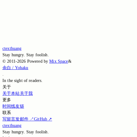
Loading...
Loading...
Loading...
Loading...
ctexthuang
Stay hungry. Stay foolish.
©
2011-2026
Powered by
Mix Space
&
余白 / Yohaku
.
In the sight of
readers.
关于
关于本站
关于我
更多
时间线
友链
联系
写留言
发邮件
↗
GitHub
↗
ctexthuang
Stay hungry. Stay foolish.