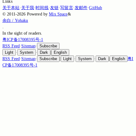
Links
关于本站
·
关于我
·
时间线
·
友链
·
写留言
·
发邮件
·
GitHub
©
2011-2026
Powered by
Mix Space
&
余白 / Yohaku
.
In the sight of
readers.
粤ICP备17008395号-1
RSS Feed
·
Sitemap
·
Subscribe
Light
·
System
·
Dark
|
English
RSS Feed
·
Sitemap
·
Subscribe
|
Light
·
System
·
Dark
|
English
粤I
CP备17008395号-1