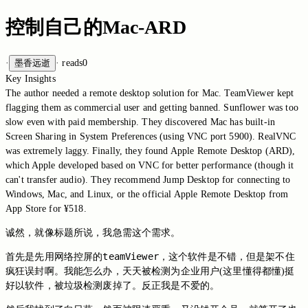
控制自己的Mac-ARD
·
墨香远逝
·
reads
0
Key Insights
The author needed a remote desktop solution for Mac. TeamViewer kept
flagging them as commercial user and getting banned. Sunflower was too
slow even with paid membership. They discovered Mac has built-in
Screen Sharing in System Preferences (using VNC port 5900). RealVNC
was extremely laggy. Finally, they found Apple Remote Desktop (ARD),
which Apple developed based on VNC for better performance (though it
can't transfer audio). They recommend Jump Desktop for connecting to
Windows, Mac, and Linux, or the official Apple Remote Desktop from
App Store for ¥518.
诚然，就像标题所说，我急需这个需求。
teamViewer
首先是先用网络控屏的
，这个软件是不错，但是架不住
疯狂误封啊。我能怎么办，天天被检测为企业用户(这里懂得都懂)挺
好以软件，被垃圾检测废掉了。反正我是不爱的。