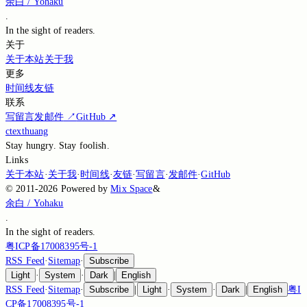
余白 / Yohaku
.
In the sight of
readers.
关于
关于本站
关于我
更多
时间线
友链
联系
写留言
发邮件
↗
GitHub
↗
ctexthuang
Stay hungry. Stay foolish.
Links
关于本站
·
关于我
·
时间线
·
友链
·
写留言
·
发邮件
·
GitHub
©
2011-2026
Powered by
Mix Space
&
余白 / Yohaku
.
In the sight of
readers.
粤ICP备17008395号-1
RSS Feed
·
Sitemap
·
Subscribe
Light
·
System
·
Dark
|
English
RSS Feed
·
Sitemap
·
Subscribe
|
Light
·
System
·
Dark
|
English
粤I
CP备17008395号-1