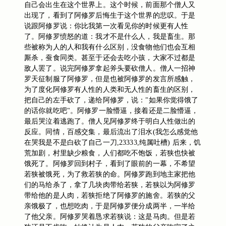
自己会出生在这个世界上。这个时候，前面那个僧人又
出现了，看到了阿修罗后悔生于这个世界的悲叹。于是
说跟阿修罗说：你比我第一次看见你的时候更有人性
了。阿修罗愤怒的道：我才不是什么人，我是畜生。那
些被称为人的人和我有什么区别，没食物他们也会互相
厮杀，蚕食同类。甚至于还会去吃小孩，大家不过都是
神
敌人罢了。说完阿修罗拿起斧头要砍僧人。僧人一招
罗天征
制服了阿修罗，但是也被阿修罗的发言所感触，
为了度化阿修罗有人性的人类和无人性的畜生的区别，
把自己的左手砍了，递给阿修罗，说："如果你觉得饿了
的话你就吃吧"。阿修罗一脸懵逼，接着还是二脸懵逼，
最后哭泣着逃跑了。僧人见阿修罗终于明白人性做出的
反应。同情，百感交集，最后流出了泪水(我怎么感觉他
我是不是白砍了自己一刀
在哭
,23333,纯属吐槽) 后来，饥
荒加剧，村里缺少粮食，人们都吃不饱饭，若狭也快被
饿死了。阿修罗回到村子，看到了眼前的一幕，不希望
若狭被饿死，为了救若狭的命。阿修罗跑到地主家把他
们的马给杀了，拿了几块肉带给若狭，若狭以为阿修罗
带给他的是人肉，若狭拒绝了阿修罗的施舍。若狭的父
亲饿极了，也想吃肉，于是阿修罗便分成两半，一半给
了他父亲。阿修罗哭着恳求若狭说：这是马肉。但是若