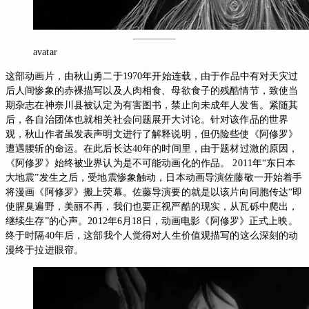
avatar
这部动画片，由秋山勇二于1970年开始连载，由于作品中有对天灾过
后人间惨象的赤裸描写以及人肉相食、母欲食子的残酷情节，致使当
期杂志在神奈川县被认定为有害图书，禁止向未成年人发售。紧随其
后，各自治团体也就相关社会问题展开大讨论。针对该作品的世界
观，秋山作者虽发表声明文进行了解释说明，但仍险些使《阿修罗》
遭遇腰斩的命运。在此后长达40年的时间里，由于题材过激的原因，
《阿修罗》始终被业界认为是不可能动画化的作品。 2011年“东日本
大地震”发生之后，受地震惨象触动，日本动画导演佐藤敬一开始着手
将漫画《阿修罗》搬上荧幕。佐藤导演要的就是以该片向同胞传达“即
使腥臭遍野，美丽不再，我们也要正视严酷的现实，从瓦砾中爬出，
继续生存”的心声。2012年6月18日，动画电影《阿修罗》正式上映。
终于时隔40年后，这部我个人觉得对人生价值观描写的这么深刻的动
漫终于拉进眼帘。