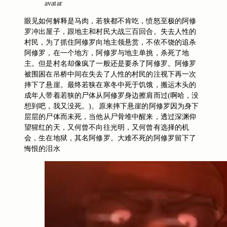
avatar
眼见如何解释是马肉，若狭都不肯吃，愤怒至极的阿修
罗冲出屋子，跟地主和村民大战三百回合。失去人性的
村民，为了抓住阿修罗向地主领悬赏，不依不饶的追杀
阿修罗，在一个地方，阿修罗与地主单挑，杀死了地
主。但是村名却像疯了一般还是要杀了阿修罗。阿修罗
被围困在吊桥中间在失去了人性的村民的注视下再一次
摔下了悬崖。最终若狭在寒冬中死于饥饿，搬运木头的
成年人带着若狭的尸体从阿修罗身边擦肩而过(啊哈，没
想到吧，我又没死。)。原来摔下悬崖的阿修罗因为身下
层层的尸体而未死，当他从尸骨堆中醒来，透过深渊仰
望猩红的天，又何曾不向往光明，又何曾有选择的机
会，生在地狱，其名阿修罗。大难不死的阿修罗留下了
悔恨的泪水