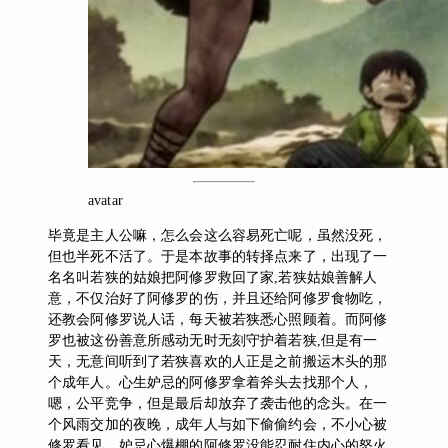
avatar
毕竟是主人公嘛，怎么会这么容易死亡呢，虽然没死，
但也半死不活了。于是本故事的转择点来了，出现了一
名名叫若狭的姑娘把阿修罗救回了家,若狭姑娘善解人
意，不仅治好了阿修罗的伤，并且还给阿修罗食物吃，
还教会阿修罗说人话，每天被若狭悉心照顾着。而阿修
罗也被这份善意所感动无时无刻守护着若狭,但是有一
天，无意间听到了若狭喜欢的人正是之前搬运木头的那
个成年人。心生妒忌的阿修罗拿着斧头去找那个人，
公平竞争
嗯，
，但是最后却放弃了袭击他的念头。在一
个风雨交加的夜晚，成年人与如下偷偷约会，不小心被
修罗看见，妒忌心爆棚的阿修罗没能忍耐住内心的怒火