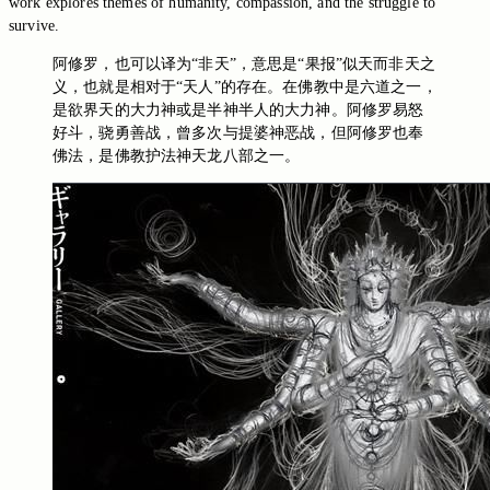
work explores themes of humanity, compassion, and the struggle to
survive.
阿修罗，也可以译为“非天”，意思是“果报”似天而非天之
义，也就是相对于“天人”的存在。在佛教中是六道之一，
是欲界天的大力神或是半神半人的大力神。阿修罗易怒
好斗，骁勇善战，曾多次与提婆神恶战，但阿修罗也奉
佛法，是佛教护法神天龙八部之一。