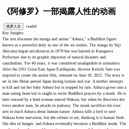
《阿修罗》一部揭露人性的动画
·
戏梦人生
·
reads
0
Key Insights
The text discusses the manga and anime "Ashura," a Buddhist figure
known as a powerful deity in one of the six realms. The manga by Yuji
Akiyama began serialization in 1970 but was banned in Kanagawa
Prefecture due to its graphic depiction of natural disasters and
cannibalism. For 40 years, it was considered unadaptable to animation.
After the 2011 Great East Japan Earthquake, director Keiichi Sato was
inspired to create the anime film, released on June 18, 2012. The story is
set in late Heian period Japan during famine and war. A mother attempts
to kill and eat her baby Ashura but is stopped by rain. Ashura grows into a
man-eating beast but is taught to recite Buddhist prayers by a monk. He is
later rescued by a kind woman named Wakasa, but when he discovers she
loves another man, he attacks in jealousy. The monk sacrifices his own
arm to teach Ashura about human nature. Ashura kills a lord to save
Wakasa from starvation, but she refuses to eat, thinking it is human flesh.
She dies of hunger, and Ashura eventually becomes a Buddhist monk. The